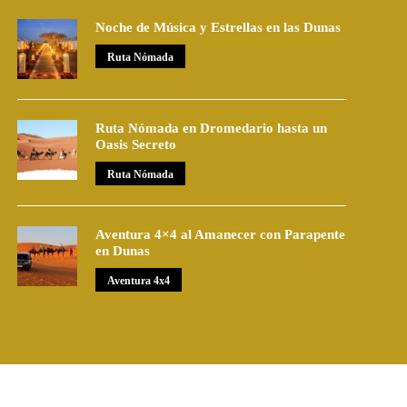
Noche de Música y Estrellas en las Dunas
Ruta Nómada
Ruta Nómada en Dromedario hasta un
Oasis Secreto
Ruta Nómada
Aventura 4×4 al Amanecer con Parapente
en Dunas
Aventura 4x4