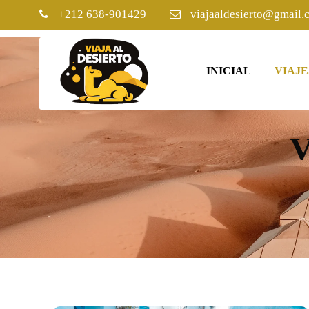
+212 638-901429
viajaaldesierto@gmail.
INICIAL
VIAJE
V