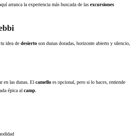
 aquí arranca la experiencia más buscada de las
excursiones
ebbi
i tu idea de
desierto
son dunas doradas, horizonte abierto y silencio,
ar en las dunas. El
camello
es opcional, pero si lo haces, entiende
gada épica al
camp
.
omodidad