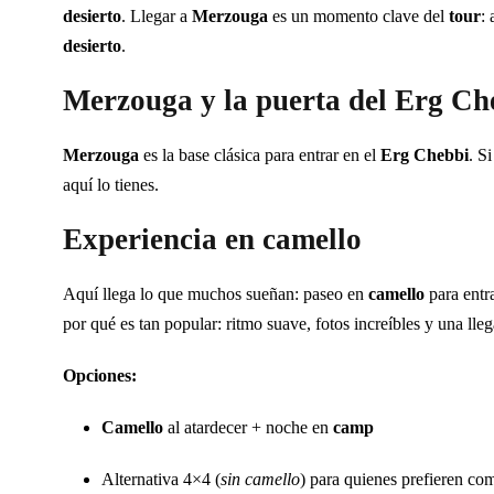
desierto
. Llegar a
Merzouga
es un momento clave del
tour
:
desierto
.
Merzouga y la puerta del Erg Ch
Merzouga
es la base clásica para entrar en el
Erg Chebbi
. S
aquí lo tienes.
Experiencia en camello
Aquí llega lo que muchos sueñan: paseo en
camello
para entr
por qué es tan popular: ritmo suave, fotos increíbles y una lle
Opciones:
Camello
al atardecer + noche en
camp
Alternativa 4×4 (
sin camello
) para quienes prefieren c