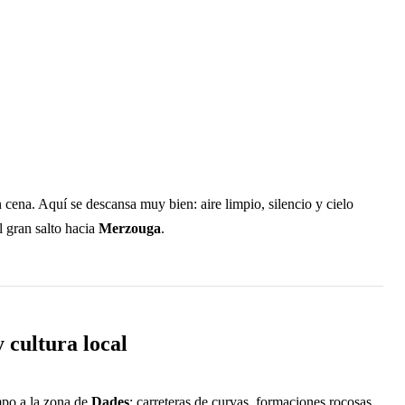
 cena. Aquí se descansa muy bien: aire limpio, silencio y cielo
l gran salto hacia
Merzouga
.
 cultura local
empo a la zona de
Dades
: carreteras de curvas, formaciones rocosas,