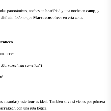
radas panorámicas, noches en
hotel
/riad y una noche en
camp
, y
 disfrutar
todo
lo que
Marruecos
ofrece en esta zona.
rrakech
 amanecer
o Marrakech sin camellos
”)
té
as absurdas), este
tour
es ideal. También sirve si vienes por primera
arrakech
con una ruta lógica.