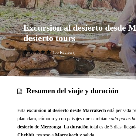
Excursion al desierto desde 
desierto tours
(56 Reviews)
Resumen del viaje y duración
Esta
excursión al desierto desde Marrakech
está pensada pa
plan claro, cómodo y con paisajes que cambian
cada pocas h
desierto
de
Merzouga
. La
duración
total es de 5 días: llega
Chebbi
), regreso a
Marrakech
y salida.