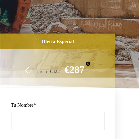
Oferta Especial
€287
€322
From
Tu Nombre
*